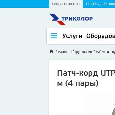
Заказать звонок
+7 918 11-22-00
Услуги
Оборудо
/
Католог оборудования
/
Кабель и шн
Патч-корд UTP
м (4 пары)