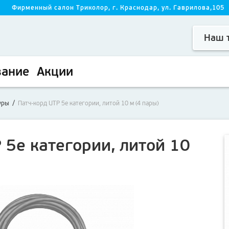
0
Фирменный салон Триколор, г. Краснодар, ул. Гаврилова,105
Наш т
вание
Акции
уры
/
Патч-корд UTP 5e категории, литой 10 м (4 пары)
 5e категории, литой 10